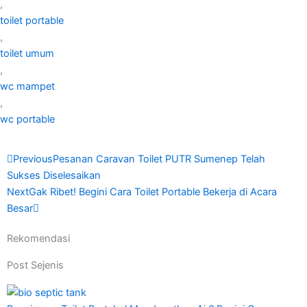
,
toilet portable
,
toilet umum
,
wc mampet
,
wc portable
Prev
Next
Previous
Pesanan Caravan Toilet PUTR Sumenep Telah
Sukses Diselesaikan
Next
Gak Ribet! Begini Cara Toilet Portable Bekerja di Acara
Besar
Rekomendasi
Post Sejenis