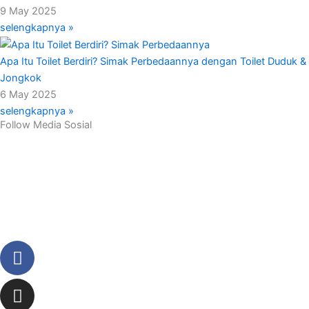
9 May 2025
selengkapnya »
Apa Itu Toilet Berdiri? Simak Perbedaannya dengan Toilet Duduk &
Jongkok
6 May 2025
selengkapnya »
Follow Media Sosial
Facebook-
Instagram
Youtube
Linkedin
Twitter
Envelope
f