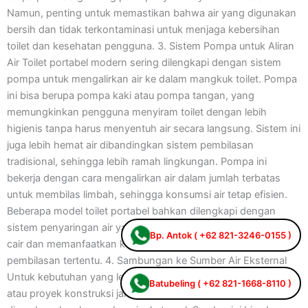
Namun, penting untuk memastikan bahwa air yang digunakan
bersih dan tidak terkontaminasi untuk menjaga kebersihan
toilet dan kesehatan pengguna. 3. Sistem Pompa untuk Aliran
Air Toilet portabel modern sering dilengkapi dengan sistem
pompa untuk mengalirkan air ke dalam mangkuk toilet. Pompa
ini bisa berupa pompa kaki atau pompa tangan, yang
memungkinkan pengguna menyiram toilet dengan lebih
higienis tanpa harus menyentuh air secara langsung. Sistem ini
juga lebih hemat air dibandingkan sistem pembilasan
tradisional, sehingga lebih ramah lingkungan. Pompa ini
bekerja dengan cara mengalirkan air dalam jumlah terbatas
untuk membilas limbah, sehingga konsumsi air tetap efisien.
Beberapa model toilet portabel bahkan dilengkapi dengan
sistem penyaringan air yang dapat mengurangi jumlah limbah
Bp. Antok ( +62 821-3246-0155 )
cair dan memanfaatkan kembali air untuk keperluan
pembilasan tertentu. 4. Sambungan ke Sumber Air Eksternal
Untuk kebutuhan yang lebih besar, seperti dalam acara besar
Batubeling ( +62 821-1668-8110 )
atau proyek konstruksi jangka panjang, toilet portabel dapat