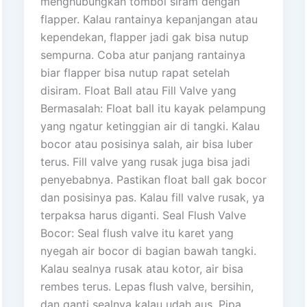
menghubungkan tombol siram dengan
flapper. Kalau rantainya kepanjangan atau
kependekan, flapper jadi gak bisa nutup
sempurna. Coba atur panjang rantainya
biar flapper bisa nutup rapat setelah
disiram. Float Ball atau Fill Valve yang
Bermasalah: Float ball itu kayak pelampung
yang ngatur ketinggian air di tangki. Kalau
bocor atau posisinya salah, air bisa luber
terus. Fill valve yang rusak juga bisa jadi
penyebabnya. Pastikan float ball gak bocor
dan posisinya pas. Kalau fill valve rusak, ya
terpaksa harus diganti. Seal Flush Valve
Bocor: Seal flush valve itu karet yang
nyegah air bocor di bagian bawah tangki.
Kalau sealnya rusak atau kotor, air bisa
rembes terus. Lepas flush valve, bersihin,
dan ganti sealnya kalau udah aus. Pipa