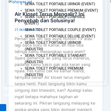
SEWA TOILET PORTABLE URINOR (EVENT)
SEWA TOILET PORTABLE PREMIUM (EVENT)
Air Kloset Terus Mengalir? Ini
SEWA TOILET PORTABLE LOWPRICE
Penyebab dan Solusinya!
(EVENT)
21 October 2025
SEWA TOILET PORTABLE COUPLE (EVENT)
SEWA TOILET PORTABLE DELUXE (EVENT)
Pernah gak sih, lagi asyik nonton TV atau
SEWA TOILET PORTABLE URINOIR
lagi baca buku di kamar, eh tiba-tiba
(INDUSTRI)
telinga kamu menangkap suara aneh?
SEWA TOILET PORTABLE STANDART
Suara gemericik air yang terus menerus,
(INDUSTRI)
padahal kamu yakin gak ada keran yang
SEWA TOILET PORTABLE PREMIUM
nyala. Pas kamu cek ke kamar mandi,
(INDUSTRI)
ternyata benar! Air kloset terus mengalir
tanpa henti. Pasti langsung bikin kamu
ARTIKEL
bingung dan khawatir, kan? Apalagi kalau
KONTAK
ingat betapa mahalnya tagihan air
sekarang ini. Pikiran langsung melayang ke
angka-angka yang bikin dompet menjerit.