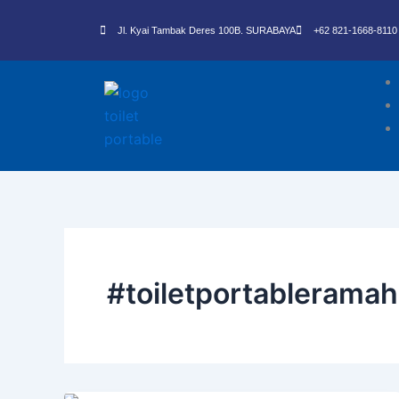
Skip
to
Jl. Kyai Tambak Deres 100B. SURABAYA
+62 821-1668-8110
content
#toiletportablerama