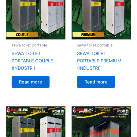
sewa toilet portable
sewa toilet portable
SEWA TOILET
SEWA TOILET
PORTABLE COUPLE
PORTABLE PREMIUM
(INDUSTRI)
(INDUSTRI)
Read more
Read more