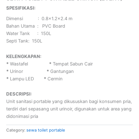
SPESIFIKASI:
Dimensi : 0.8×1.2×2.4 m
Bahan Utama : PVC Board
Water Tank : 150L
Septi Tank: 150L
KELENGKAPAN:
*
Wastafel
*
Tempat Sabun Cair
*
Urinor
*
Gantungan
*
Lampu LED
*
Cermin
DESCRIPSI:
Unit sanitasi portable yang dikususkan bagi konsumen pria,
terdiri dari sepasang unit urinoir, digunakan untuk area yang
didonimasi pria
Category:
sewa toilet portable