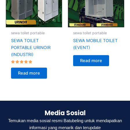
sewa toilet portable
sewa toilet portable
SEWA TOILET
SEWA MOBILE TOILET
PORTABLE URINOIR
(EVENT)
(INDUSTRI)
Read more
Rated
5.00
Read more
out of 5
Media Sosial
Temukan media sosial resmi Batubeling untuk mendapatkan
informasi yang menarik dan terupdate