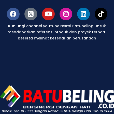
F
X
Y
I
L
T
a
-
o
n
i
i
c
t
u
s
n
k
Kunjungi channel youtube resmi Batubeling untuk
e
w
t
t
k
t
mendapatkan referensi produk dan proyek terbaru
b
i
u
a
e
o
beserta melihat keseharian perusahaan
o
t
b
g
d
k
o
t
e
r
i
k
e
a
n
r
m
-
s
q
u
a
r
e
Berdiri Tahun 1998 Dengan Nama ESTIGA Design Dan Tahun 2004