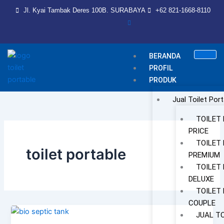
Skip
Jl. Kyai Tambak Deres 100B. SURABAYA
+62 821-1668-8110
to
content
BERANDA
PROFIL
PRODUK
Jual Toilet Port
TOILET
PRICE
TOILET
toilet portable
PREMIUM
TOILET
DELUXE
TOILET
COUPLE
JUAL T