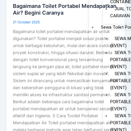
CONTAINE
Bagaimana Toilet Portabel Mendapatkan
JUAL T
Air? Begini Caranya
CARAVAN
21 October 2025
Sewa Toilet Po
Bagaimana toilet portabel mendapatkan air untuk
SEWA M
digunakan? Toilet portabel menjadi solusi praktis
(EVENT)
untuk berbagai kebutuhan, mulai dari acara outdoor,
SEWA T
proyek konstruksi, hingga situasi darurat. Berbeda
PORTABLE
dengan toilet konvensional yang tersambung
(EVENT)
langsung ke jaringan pipa air, toilet portabel memiliki
SEWA T
sistem suplai air yang lebih fleksibel dan inovatif.
PORTABLE
Sistem ini dirancang untuk memastikan kenyamanan
(EVENT)
dan kebersihan pengguna di lokasi yang tidak
SEWA T
memiliki akses ke infrastruktur sanitasi permanen.
PORTABLE
Berikut adalah beberapa cara bagaimana toilet
(EVENT)
portabel mendapatkan air untuk beroperasi secara
SEWA T
efektif dan higienis. 5 Cara Tooilet Portabel
PORTABLE
Mendapatkan Air Toilet portabel mendapatkan air
(EVENT)
melalui berbagai metode agar tetap berfungsi secara