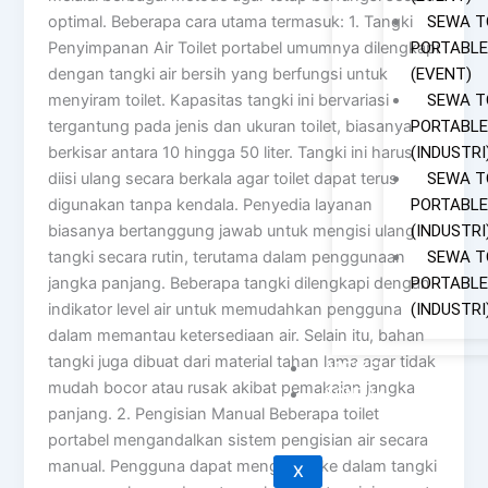
SEWA T
optimal. Beberapa cara utama termasuk: 1. Tangki
PORTABLE
Penyimpanan Air Toilet portabel umumnya dilengkapi
(EVENT)
dengan tangki air bersih yang berfungsi untuk
SEWA T
menyiram toilet. Kapasitas tangki ini bervariasi
PORTABLE
tergantung pada jenis dan ukuran toilet, biasanya
(INDUSTRI
berkisar antara 10 hingga 50 liter. Tangki ini harus
SEWA T
diisi ulang secara berkala agar toilet dapat terus
PORTABLE
digunakan tanpa kendala. Penyedia layanan
(INDUSTRI
biasanya bertanggung jawab untuk mengisi ulang
SEWA T
tangki secara rutin, terutama dalam penggunaan
PORTABLE
jangka panjang. Beberapa tangki dilengkapi dengan
(INDUSTRI
indikator level air untuk memudahkan pengguna
dalam memantau ketersediaan air. Selain itu, bahan
tangki juga dibuat dari material tahan lama agar tidak
ARTIKEL
mudah bocor atau rusak akibat pemakaian jangka
KONTAK
panjang. 2. Pengisian Manual Beberapa toilet
portabel mengandalkan sistem pengisian air secara
manual. Pengguna dapat mengisi air ke dalam tangki
X