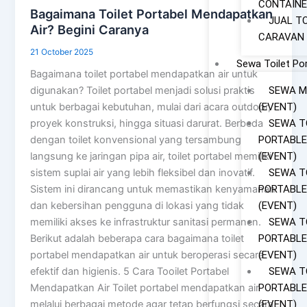
CONTAINE
Bagaimana Toilet Portabel Mendapatkan
JUAL T
Air? Begini Caranya
CARAVAN
21 October 2025
Sewa Toilet Po
Bagaimana toilet portabel mendapatkan air untuk
SEWA M
digunakan? Toilet portabel menjadi solusi praktis
(EVENT)
untuk berbagai kebutuhan, mulai dari acara outdoor,
SEWA T
proyek konstruksi, hingga situasi darurat. Berbeda
PORTABLE
dengan toilet konvensional yang tersambung
(EVENT)
langsung ke jaringan pipa air, toilet portabel memiliki
SEWA T
sistem suplai air yang lebih fleksibel dan inovatif.
PORTABLE
Sistem ini dirancang untuk memastikan kenyamanan
(EVENT)
dan kebersihan pengguna di lokasi yang tidak
SEWA T
memiliki akses ke infrastruktur sanitasi permanen.
PORTABLE
Berikut adalah beberapa cara bagaimana toilet
(EVENT)
portabel mendapatkan air untuk beroperasi secara
SEWA T
efektif dan higienis. 5 Cara Tooilet Portabel
PORTABLE
Mendapatkan Air Toilet portabel mendapatkan air
(EVENT)
melalui berbagai metode agar tetap berfungsi secara