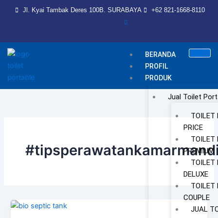
Skip
Jl. Kyai Tambak Deres 100B. SURABAYA
+62 821-1668-8110
to
content
BERANDA
PROFIL
PRODUK
Jual Toilet Port
TOILET
PRICE
TOILET
#tipsperawatankamarmand
PREMIUM
TOILET
DELUXE
TOILET
COUPLE
JUAL T