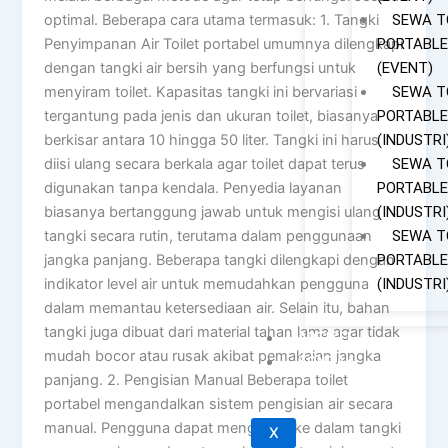
SEWA T
optimal. Beberapa cara utama termasuk: 1. Tangki
PORTABLE
Penyimpanan Air Toilet portabel umumnya dilengkapi
(EVENT)
dengan tangki air bersih yang berfungsi untuk
SEWA T
menyiram toilet. Kapasitas tangki ini bervariasi
PORTABLE
tergantung pada jenis dan ukuran toilet, biasanya
(INDUSTRI
berkisar antara 10 hingga 50 liter. Tangki ini harus
SEWA T
diisi ulang secara berkala agar toilet dapat terus
PORTABLE
digunakan tanpa kendala. Penyedia layanan
(INDUSTRI
biasanya bertanggung jawab untuk mengisi ulang
SEWA T
tangki secara rutin, terutama dalam penggunaan
PORTABLE
jangka panjang. Beberapa tangki dilengkapi dengan
(INDUSTRI
indikator level air untuk memudahkan pengguna
dalam memantau ketersediaan air. Selain itu, bahan
tangki juga dibuat dari material tahan lama agar tidak
ARTIKEL
mudah bocor atau rusak akibat pemakaian jangka
KONTAK
panjang. 2. Pengisian Manual Beberapa toilet
portabel mengandalkan sistem pengisian air secara
manual. Pengguna dapat mengisi air ke dalam tangki
X