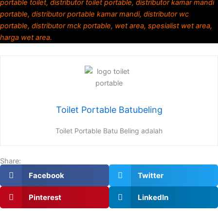
portable toilet, distributor toilet portable, distributor kamar mandi
portable, distributor portable kamar mandi, distributor wc
portable, distributor mck portable, wet area, spesialist wet area,
harga wet area.
Toilet Portable Batubeling
Toilet Portable Batu Beling adalah
Share:
Facebook
Twitter
Pinterest
LinkedIn