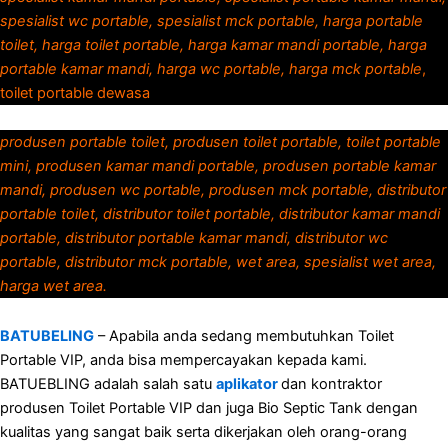
spesialist wc portable, spesialist mck portable, harga portable
toilet, harga toilet portable, harga kamar mandi portable, harga
portable kamar mandi, harga wc portable, harga mck portable
,
toilet portable dewasa
produsen portable toilet, produsen toilet portable, toilet portable
mini, produsen kamar mandi portable, produsen portable kamar
mandi, produsen wc portable, produsen mck portable, distributor
portable toilet, distributor toilet portable, distributor kamar mandi
portable, distributor portable kamar mandi, distributor wc
portable, distributor mck portable, wet area, spesialist wet area,
harga wet area.
BATUBELING
– Apabila anda sedang membutuhkan Toilet
Portable VIP, anda bisa mempercayakan kepada kami.
BATUEBLING adalah salah satu
aplikator
dan kontraktor
produsen Toilet Portable VIP dan juga Bio Septic Tank dengan
kualitas yang sangat baik serta dikerjakan oleh orang-orang