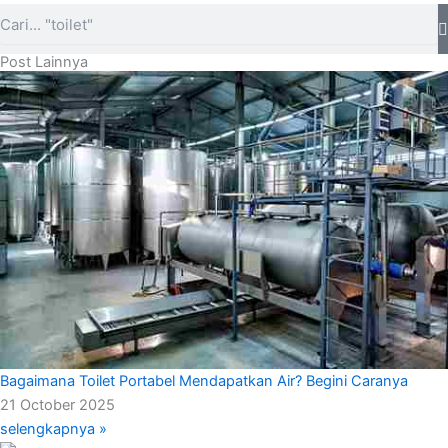
Search
Post Lainnya
Bagaimana Toilet Portabel Mendapatkan Air? Begini Caranya
21 October 2025
selengkapnya »