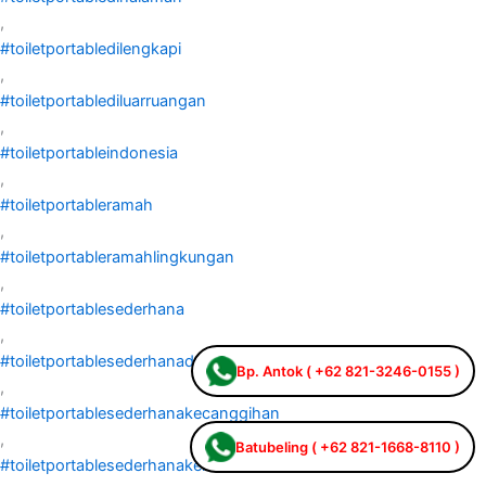
,
#toiletportabledilengkapi
,
#toiletportablediluarruangan
,
#toiletportableindonesia
,
#toiletportableramah
,
#toiletportableramahlingkungan
,
#toiletportablesederhana
,
#toiletportablesederhanadengankemudahan
Bp. Antok ( +62 821-3246-0155 )
,
#toiletportablesederhanakecanggihan
,
Batubeling ( +62 821-1668-8110 )
#toiletportablesederhanakemudahan