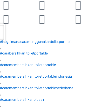
Facebook-
Linkedin
Instagram
Twitter
Yout
Enve
f
#bagaimanacaramenggunakantoiletportable
,
#carabersihkan toiletportable
,
#caramembersihkan toiletportable
,
#caramembersihkan toiletportableindonesia
,
#caramembersihkan toiletportablesederhana
,
#caramembersihkanpipaair
,