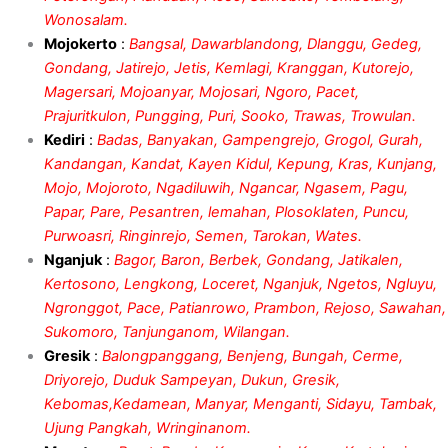
Wonosalam.
Mojokerto
:
Bangsal, Dawarblandong, Dlanggu, Gedeg,
Gondang, Jatirejo, Jetis, Kemlagi, Kranggan, Kutorejo,
Magersari, Mojoanyar, Mojosari, Ngoro, Pacet,
Prajuritkulon, Pungging, Puri, Sooko, Trawas, Trowulan.
Kediri
:
Badas, Banyakan, Gampengrejo, Grogol, Gurah,
Kandangan, Kandat, Kayen Kidul, Kepung, Kras, Kunjang,
Mojo, Mojoroto, Ngadiluwih, Ngancar, Ngasem, Pagu,
Papar, Pare, Pesantren, lemahan, Plosoklaten, Puncu,
Purwoasri, Ringinrejo, Semen, Tarokan, Wates.
Nganjuk
:
Bagor, Baron, Berbek, Gondang, Jatikalen,
Kertosono, Lengkong, Loceret, Nganjuk, Ngetos, Ngluyu,
Ngronggot, Pace, Patianrowo, Prambon, Rejoso, Sawahan,
Sukomoro, Tanjunganom, Wilangan.
Gresik
:
Balongpanggang, Benjeng, Bungah, Cerme,
Driyorejo, Duduk Sampeyan, Dukun, Gresik,
Kebomas,Kedamean, Manyar, Menganti, Sidayu, Tambak,
Ujung Pangkah, Wringinanom.