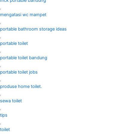
mck portable bandung
,
mengatasi wc mampet
,
portable bathroom storage ideas
,
portable toilet
,
portable toilet bandung
,
portable toilet jobs
,
produse home toilet.
,
sewa toilet
,
tips
,
toilet