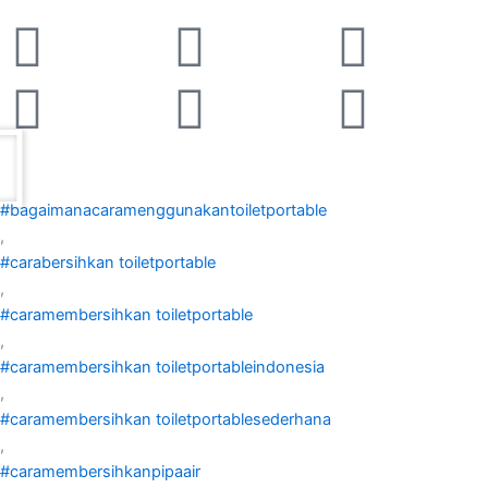
Facebook-
Linkedin
Instagram
Twitter
Yout
Enve
f
#bagaimanacaramenggunakantoiletportable
,
#carabersihkan toiletportable
,
#caramembersihkan toiletportable
,
#caramembersihkan toiletportableindonesia
,
#caramembersihkan toiletportablesederhana
,
#caramembersihkanpipaair