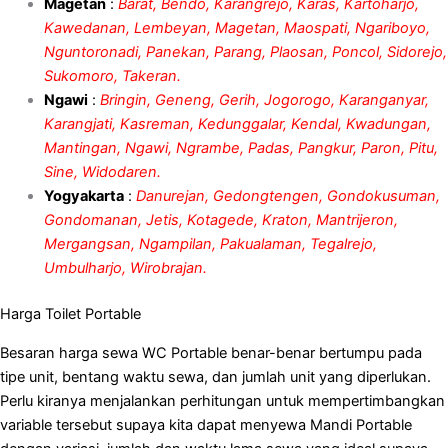
Magetan
:
Barat, Bendo, Karangrejo, Karas, Kartoharjo,
Kawedanan, Lembeyan, Magetan, Maospati, Ngariboyo,
Nguntoronadi, Panekan, Parang, Plaosan, Poncol, Sidorejo,
Sukomoro, Takeran.
Ngawi
:
Bringin, Geneng, Gerih, Jogorogo, Karanganyar,
Karangjati, Kasreman, Kedunggalar, Kendal, Kwadungan,
Mantingan, Ngawi, Ngrambe, Padas, Pangkur, Paron, Pitu,
Sine, Widodaren.
Yogyakarta
:
Danurejan, Gedongtengen, Gondokusuman,
Gondomanan, Jetis, Kotagede, Kraton, Mantrijeron,
Mergangsan, Ngampilan, Pakualaman, Tegalrejo,
Umbulharjo, Wirobrajan.
Harga Toilet Portable
Besaran harga sewa WC Portable benar-benar bertumpu pada
tipe unit, bentang waktu sewa, dan jumlah unit yang diperlukan.
Perlu kiranya menjalankan perhitungan untuk mempertimbangkan
variable tersebut supaya kita dapat menyewa Mandi Portable