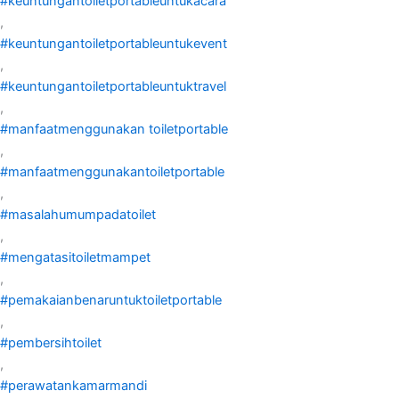
#keuntungantoiletportableuntukacara
,
#keuntungantoiletportableuntukevent
,
#keuntungantoiletportableuntuktravel
,
#manfaatmenggunakan toiletportable
,
#manfaatmenggunakantoiletportable
,
#masalahumumpadatoilet
,
#mengatasitoiletmampet
,
#pemakaianbenaruntuktoiletportable
,
#pembersihtoilet
,
#perawatankamarmandi