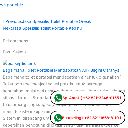
wc portable
Prev
Next
Previous
Jasa Spesialis Toilet Portable Gresik
Next
Jasa Spesialis Toilet Portable Kediri
Rekomendasi
Post Sejenis
Bagaimana Toilet Portabel Mendapatkan Air? Begini Caranya
Bagaimana toilet portabel mendapatkan air untuk digunakan?
Toilet portabel menjadi solusi praktis untuk berbagai
kebutuhan, mulai dari acara outdoor, proyek konstruksi, hingga
situasi darurat. Berbeda dengan toilet konvensional yang
Bp. Antok ( +62 821-3246-0155 )
tersambung langsung ke jaringan pipa air, toilet portabel
memiliki sistem suplai air yang lebih fleksibel dan inovatif.
Batubeling ( +62 821-1668-8110 )
Sistem ini dirancang untuk memastikan kenyamanan dan
kebersihan pengguna di lokasi yang tidak memiliki akses ke