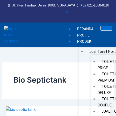
Skip
Jl. Kyai Tambak Deres 100B. SURABAYA
+62 821-1668-8110
to
content
BERANDA
PROFIL
PRODUK
Jual Toilet Port
TOILET
PRICE
TOILET
Bio Septictank
PREMIUM
TOILET
DELUXE
TOILET
COUPLE
JUAL T