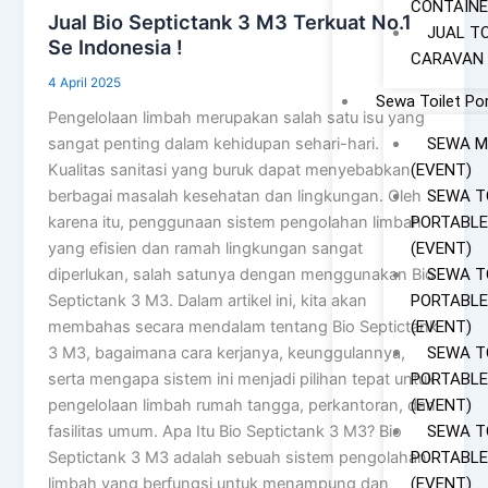
CONTAINE
Jual Bio Septictank 3 M3 Terkuat No.1
JUAL T
Se Indonesia !
CARAVAN
4 April 2025
Sewa Toilet Po
Pengelolaan limbah merupakan salah satu isu yang
SEWA M
sangat penting dalam kehidupan sehari-hari.
(EVENT)
Kualitas sanitasi yang buruk dapat menyebabkan
SEWA T
berbagai masalah kesehatan dan lingkungan. Oleh
PORTABLE
karena itu, penggunaan sistem pengolahan limbah
(EVENT)
yang efisien dan ramah lingkungan sangat
SEWA T
diperlukan, salah satunya dengan menggunakan Bio
PORTABLE
Septictank 3 M3. Dalam artikel ini, kita akan
(EVENT)
membahas secara mendalam tentang Bio Septictank
SEWA T
3 M3, bagaimana cara kerjanya, keunggulannya,
PORTABLE
serta mengapa sistem ini menjadi pilihan tepat untuk
(EVENT)
pengelolaan limbah rumah tangga, perkantoran, dan
SEWA T
fasilitas umum. Apa Itu Bio Septictank 3 M3? Bio
PORTABLE
Septictank 3 M3 adalah sebuah sistem pengolahan
(EVENT)
limbah yang berfungsi untuk menampung dan