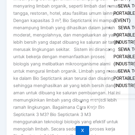
SEWA T
menyaring limbah organik, seperti limbah dari rumah
PORTABLE
tangga, restoran, hotel, atau fasilitas umum lainnya.
(EVENT)
Dengan kapasitas 3 m³, Bio Septictank ini mampu
SEWA T
menampung limbah yang dihasilkan dalam jumlah
PORTABLE
moderat, mengolahnya, dan mengeluarkan air yang
(INDUSTRI
lebih bersih yang dapat dibuang ke saluran air tanpa
SEWA T
merusak lingkungan sekitar. Sistem ini dirancang
PORTABLE
untuk bekerja dengan memanfaatkan proses
(INDUSTRI
biologis yang melibatkan mikroorganisme alami
SEWA T
untuk mengurai limbah organik. Limbah yang masuk
PORTABLE
ke dalam Bio Septictank akan terurai dan disaring,
(INDUSTRI
sehingga menghasilkan air yang lebih bersih dan
aman untuk dibuang ke saluran pembuangan. Hal ini
memungkinkan limbah yang dibuang menjadi lebih
ARTIKEL
ramah lingkungan. Bagaimana Cara Kerja Bio
KONTAK
Septictank 3 M3? Bio Septictank 3 M3
menggunakan teknologi biologis yang efektif untuk
mengolah limbah. Secara sederhana, proses kerja
X