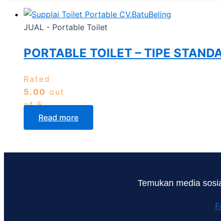
JUAL - Portable Toilet
PORTABLE TOILET – TIPE STAND
Rated
5.00
out
of 5
Read more
Temukan media sosia
F